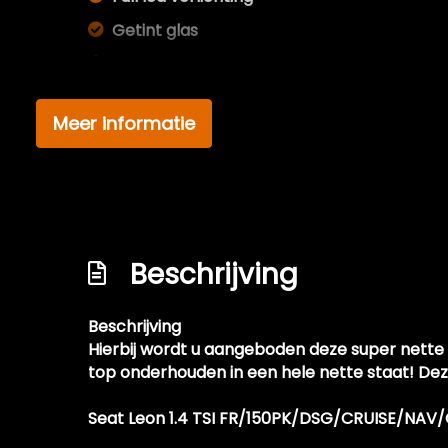
Getint glas
Glazen schuifdak
Koplampreiniging
Meer informatie
Koplampreiniging
Led achterlichten
Led dagrijverlichting
Led koplampen
Beschrijving
Lichtmetalen velgen 18"
Metaalkleur
Beschrijving
Panoramadak
Hierbij wordt u aangeboden deze super nette 
Parkeersensor achter
top onderhouden in een hele nette staat! De
Parkeersensor voor
Seat Leon 1.4 TSI FR/150PK/DSG/CRUISE/
Parkeersensor voor en achter