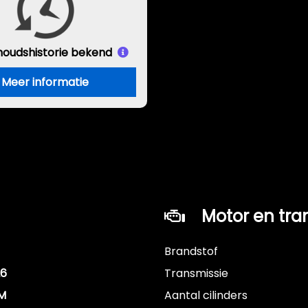
houds
historie bekend
Meer informatie
Motor en tra
Brandstof
26
Transmissie
KM
Aantal cilinders