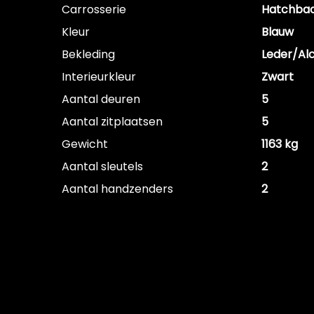
Carrosserie
Hatchba
Kleur
Blauw
Bekleding
Leder/Al
Interieurkleur
Zwart
Aantal deuren
5
Aantal zitplaatsen
5
Gewicht
1163 kg
Aantal sleutels
2
Aantal handzenders
2