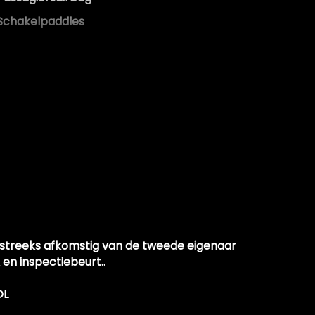
Schakelpaddles
Vervolgbotsing preventie
Zij airbag(s) achter
Zij airbag(s) voor
htstreeks afkomstig van de tweede eigenaar
en inspectiebeurt..
OL