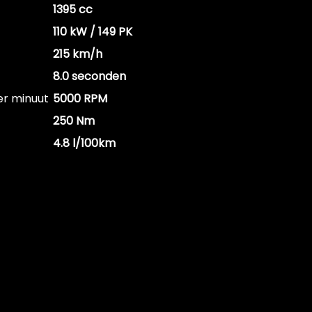
1395 cc
110 kW / 149 PK
215 km/h
8.0 seconden
er minuut
5000 RPM
250 Nm
4.8 l/100km