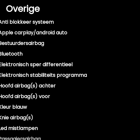
Overige
Anti blokkeer systeem
Apple carplay/android auto
Bestuurdersairbag
Bluetooth
Elektronisch sper differentieel
Elektronisch stabiliteits programma
Hoofd airbag(s) achter
Hoofd airbag(s) voor
Kleur blauw
Knie airbag(s)
Led mistlampen
Passagiersairbag