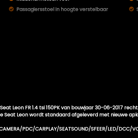
Passagiersstoel in hoogte verstelbaar
Sfeerverlichting
Sportstoelen
Sportstuur
Stuur leder
Stuurbekrachtiging snelheidsafhankelijk
Voorstoelen verwarmd
Zwarte hemel
Seat Leon FR 1.4 tsi 150PK van bouwjaar 30-06-2017 rec
ze Seat Leon wordt standaard afgeleverd met nieuwe apk 
NAV/CAMERA/PDC/CARPLAY/SEATSOUND/SFEER/LED/DCC/V