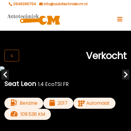
0646395754
info@autotechniekcm.nl
Verkocht
Seat Leon
1.4 EcoTSI FR
Benzine
2017
Automaat
109.536 KM