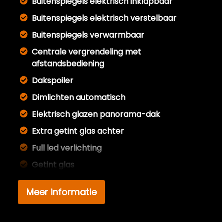
Buitenspiegels elektrisch inklapbaar
Buitenspiegels elektrisch verstelbaar
Buitenspiegels verwarmbaar
Centrale vergrendeling met
afstandsbediening
Dakspoiler
Dimlichten automatisch
Elektrisch glazen panorama-dak
Extra getint glas achter
Full led verlichting
Getint glas
Glazen schuifdak
Meer informatie
Koplampreiniging
Led achterlichten