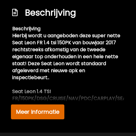
Led dagrijverlichting
Beschrijving
Led koplampen
Lichtmetalen velgen 18"
Beschrijving
Hierbij wordt u aangeboden deze super nette
Metaalkleur
Seat Leon FR 1.4 tsi 150PK van bouwjaar 2017
Panoramadak
rechtstreeks afkomstig van de tweede
eigenaar top onderhouden in een hele nette
Parkeersensor voor en achter
staat! Deze Seat Leon wordt standaard
Ruitensproeiers/wisserbladen
afgeleverd met nieuwe apk en
verwarmbaar
inspectiebeurt..
Side-skirts
Seat Leon 1.4 TSI
Spiegels elektrisch inklapbaar
FR/150PK/DSG/CRUISE/NAV/PDC/CARPLAY/SEATS
Sportonderstel
Meer informatie
Extra informatie:
Sportvelgen
Deze in nieuwstaat verkerende Seat leon fr 1.4
tsi facelift is afkomstig van de 2e eigenaar, en
Voorspoiler
bezit over 2 dikke kap sleutels en is top