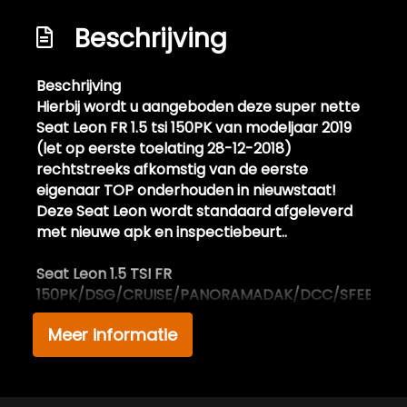
Led dagrijverlichting
Beschrijving
Led koplampen
Lichtmetalen velgen 18"
Beschrijving
Hierbij wordt u aangeboden deze super nette
Metaalkleur
Seat Leon FR 1.5 tsi 150PK van modeljaar 2019
Panoramadak
(let op eerste toelating 28-12-2018)
rechtstreeks afkomstig van de eerste
Park distance control
eigenaar TOP onderhouden in nieuwstaat!
Parkeersensor achter
Deze Seat Leon wordt standaard afgeleverd
met nieuwe apk en inspectiebeurt..
Parkeersensor voor
Ruitensproeiers/wisserbladen
Seat Leon 1.5 TSI FR
verwarmbaar
150PK/DSG/CRUISE/PANORAMADAK/DCC/SFEERVERL
Spiegels elektrisch inklapbaar
Meer informatie
Extra informatie:
Sportonderstel
Deze in nieuwstaat verkerende Seat leon fr 1.5
tsi facelift is afkomstig van de 1e eigenaar, en
Sportvelgen
bezit over 2 dikke kap sleutels en is top