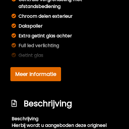
afstandsbediening
Chroom delen exterieur
Dakspoiler
Extra getint glas achter
Full led verlichting
Getint glas
Keyless entry
Meer informatie
Koplampen adaptief
Koplampreiniging
Led achterlichten
Beschrijving
Led dagrijverlichting
Lichtmetalen velgen 17"
Beschrijving
Lichtmetalen velgen 18"
Hierbij wordt u aangeboden deze origineel