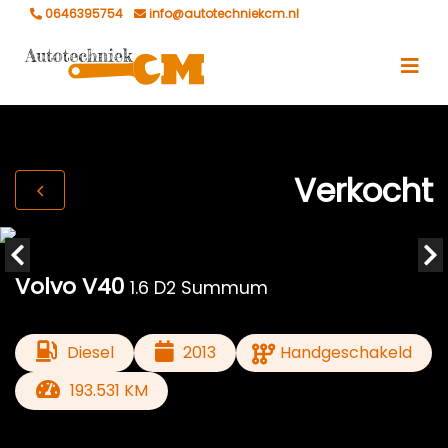
0646395754
info@autotechniekcm.nl
Verkocht
Volvo V40
1.6 D2 Summum
Diesel
2013
Handgeschakeld
193.531 KM