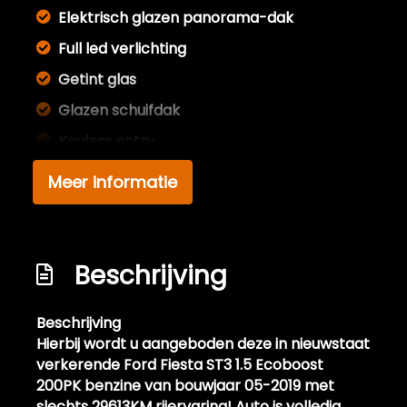
Elektrisch glazen panorama-dak
Full led verlichting
Getint glas
Glazen schuifdak
Keyless entry
Kleur wit
Meer informatie
Led achterlichten
Led dagrijverlichting
Led koplampen
Beschrijving
Lichtmetalen velgen 18"
Beschrijving
Metaalkleur
Hierbij wordt u aangeboden deze in nieuwstaat
Mistlampen voor adaptief
verkerende Ford Fiesta ST3 1.5 Ecoboost
200PK benzine van bouwjaar 05-2019 met
Panoramadak
slechts 29613KM rijervaring! Auto is volledig