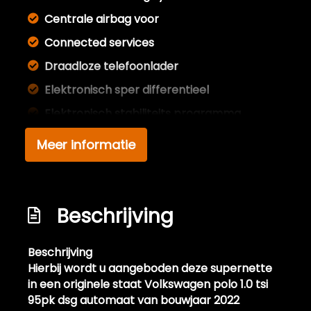
Centrale airbag voor
Connected services
Draadloze telefoonlader
Elektronisch sper differentieel
Elektronisch stabiliteits programma
Hoofd airbag(s) achter
Meer informatie
Hoofd airbag(s) voor
Multimedia scherm groot
Multimedia scherm standaard
Beschrijving
Passagiersairbag
Beschrijving
Rijstrooksensor met correctie
Hierbij wordt u aangeboden deze supernette
Schakelpaddles
in een originele staat Volkswagen polo 1.0 tsi
95pk dsg automaat van bouwjaar 2022
Volledig digitaal instrumentenpaneel