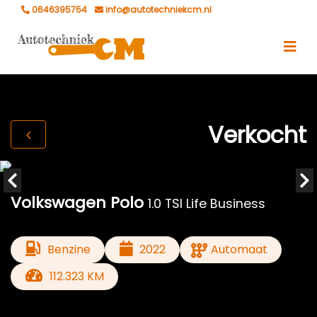
0646395754
info@autotechniekcm.nl
Verkocht
Volkswagen Polo
1.0 TSI Life Business
Benzine
2022
Automaat
112.323 KM