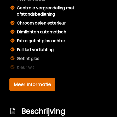
Centrale vergrendeling met
afstandsbediening
Chroom delen exterieur
Dimlichten automatisch
Extra getint glas achter
Full led verlichting
Getint glas
Kleur wit
Led dagrijverlichting
Meer informatie
Led koplampen
Lichtmetalen velgen 16"
Park distance control
Beschrijving
Sportvelgen