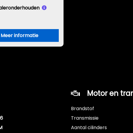
aleronderhouden
Meer informatie
Motor en tra
Brandstof
26
Transmissie
M
Aantal cilinders