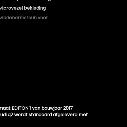
Microvezel bekleding
Middenarmsteun voor
Sfeerverlichting
Sportstoelen
Sportstuur
Stuur leder en multifunctioneel
Stuur verstelbaar
Stuurbekrachtiging
Voorstoelen verwarmd
Zwarte hemel
Infotainment
tomaat EDITON 1 van bouwjaar 2017
Audi q2 wordt standaard afgeleverd met
Apple carplay