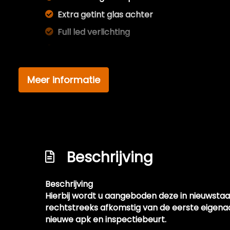
Extra getint glas achter
Full led verlichting
Getint glas
Glazen schuifdak
Meer informatie
Keyless entry
Koplampreiniging
Led koplampen
Lichtmetalen velgen 19'
Beschrijving
Panoramadak
Parkeersensor voor en achter
Beschrijving
Premium kleur
Hierbij wordt u aangeboden deze in nieuwstaat
Speciale kleur
rechtstreeks afkomstig van de eerste eigena
nieuwe apk en inspectiebeurt.
Sportonderstel