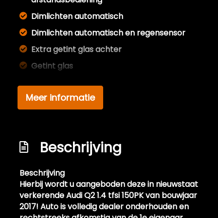
Dimlichten automatisch
Dimlichten automatisch en regensensor
Extra getint glas achter
Getint glas
Keyless entry
Meer informatie
Led dagrijverlichting
Lichtmetalen velgen 18"
Parkeer assistent
Beschrijving
Parkeersensor achter
Parkeersensor voor en achter
Beschrijving
Premium kleur
Hierbij wordt u aangeboden deze in nieuwstaat
verkerende Audi Q2 1.4 tfsi 150PK van bouwjaar
Sportonderstel
2017! Auto is volledig dealer onderhouden en
Sportvelgen
rechtstreeks afkomstig van de 1e eigenaar.