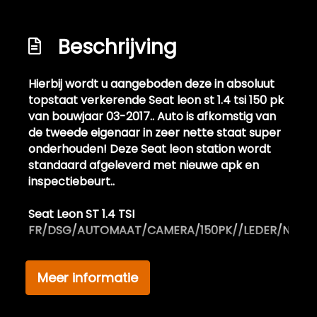
Led achterlichten
Led dagrijverlichting
Beschrijving
Lichtmetalen velgen 18"
Hierbij wordt u aangeboden deze in absoluut
Panoramadak
topstaat verkerende Seat leon st 1.4 tsi 150 pk
Parkeersensor achter
van bouwjaar 03-2017.. Auto is afkomstig van
de tweede eigenaar in zeer nette staat super
Parkeersensor voor
onderhouden! Deze Seat leon station wordt
Ruitensproeiers/wisserbladen
standaard afgeleverd met nieuwe apk en
verwarmbaar
inspectiebeurt..
Side-skirts
Seat Leon ST 1.4 TSI
Spiegels elektrisch inklapbaar
FR/DSG/AUTOMAAT/CAMERA/150PK//LEDER/NAVI
Sportonderstel
Extra informatie:
Sportvelgen
Meer informatie
Deze in nieuwstaat verkerende Seat leon
station van bouwjaar 2017 beschikt over de
Trekhaak
meest luxe opties. De Seat is afkomstig van de