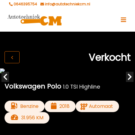
0646395754
info@autotechniekcm.nl
Verkocht
Volkswagen Polo
1.0 TSI Highline
Benzine
2018
Automaat
31.956 KM