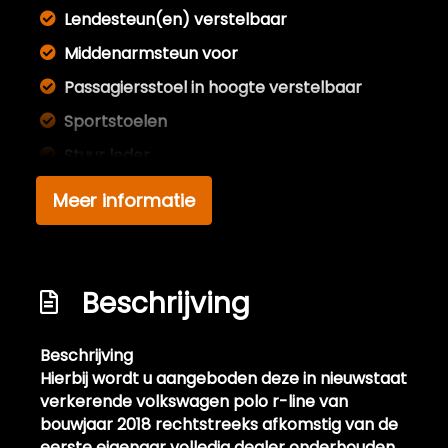
Lendesteun(en) verstelbaar
Middenarmsteun voor
Passagiersstoel in hoogte verstelbaar
Sportstoelen
Stuur leder
Stuur leder en multifunctioneel
Meer informatie
Stuur verstelbaar
Stuurbekrachtiging snelheidsafhankelijk
Voorstoelen in hoogte verstelbaar
Beschrijving
Voorstoelen verwarmd
Beschrijving
Zwarte hemel
Hierbij wordt u aangeboden deze in nieuwstaat
Exterieur
verkerende volkswagen polo r-line van
bouwjaar 2018 rechtstreeks afkomstig van de
Achterruitwisser
eerste eigenaar volledig dealer onderhouden