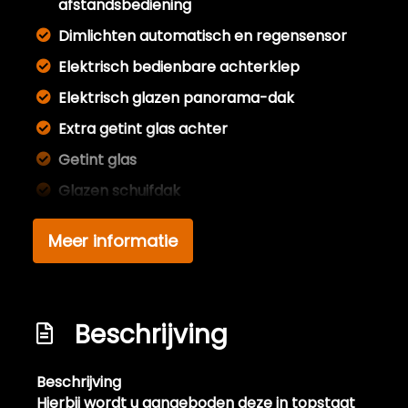
afstandsbediening
Dimlichten automatisch en regensensor
Elektrisch bedienbare achterklep
Elektrisch glazen panorama-dak
Extra getint glas achter
Getint glas
Glazen schuifdak
Keyless entry
Meer informatie
Led achterlichten
Led dagrijverlichting
Led koplampen
Beschrijving
Lichtmetalen velgen 17"
Lichtmetalen velgen 19"
Beschrijving
Hierbij wordt u aangeboden deze in topstaat
Metaalkleur