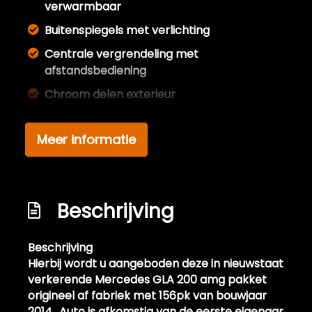
verwarmbaar
Buitenspiegels met verlichting
Centrale vergrendeling met
afstandsbediening
Chroom delen exterieur
Dakrails
Meer informatie
Dimlichten automatisch
Elektrisch bedienbare achterklep
Extra getint glas achter
Beschrijving
Full led verlichting
Getint glas
Beschrijving
Koplampen adaptief
Hierbij wordt u aangeboden deze in nieuwstaat
verkerende Mercedes GLA 200 amg pakket
Koplampreiniging
origineel af fabriek met 156pk van bouwjaar
Led dagrijverlichting
2014.. Auto is afkomstig van de eerste eigenaar