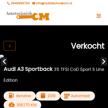
0646395754
info@autotechniekcm.nl
Verkocht
Audi A3 Sportback
35 TFSI CoD Sport S Line
Edition
Benzine
2019
Automaat
106.170 KM