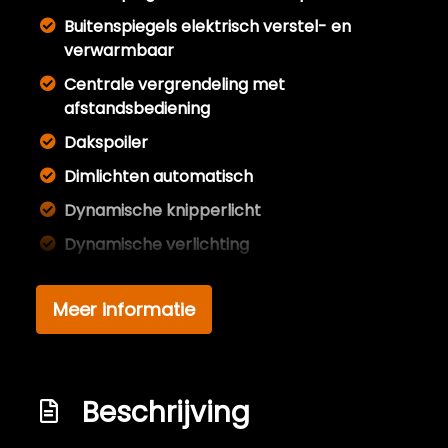
Buitenspiegels elektrisch verstel- en
verwarmbaar
Centrale vergrendeling met
afstandsbediening
Dakspoiler
Dimlichten automatisch
Dynamische knipperlicht
Dynamische verlichting
Full led verlichting
Meer informatie
Getint glas
Led koplampen
Lichtmetalen velgen 18"
Beschrijving
Parkeersensor voor en achter