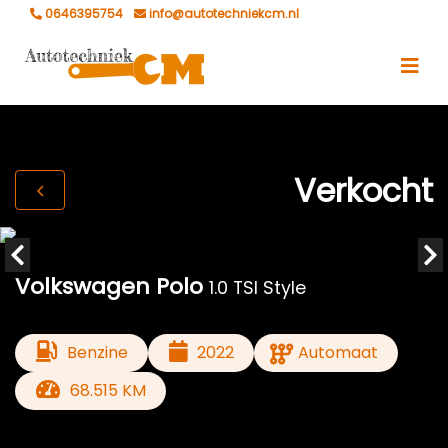
0646395754
info@autotechniekcm.nl
Verkocht
Volkswagen Polo
1.0 TSI Style
Benzine
2022
Automaat
68.515 KM