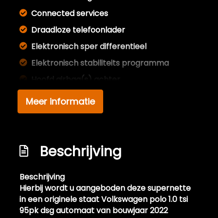
Connected services
Draadloze telefoonlader
Elektronisch sper differentieel
Elektronisch stabiliteits programma
Hoofd airbag(s) achter
Hoofd airbag(s) voor
Meer informatie
Matrix led koplampen
Multimedia scherm middel
Passagiersairbag
Beschrijving
Rijstrooksensor met correctie
Beschrijving
Schakelpaddles
Hierbij wordt u aangeboden deze supernette
Sfeerverlichting
in een originele staat Volkswagen polo 1.0 tsi
95pk dsg automaat van bouwjaar 2022
Volledig digitaal instrumentenpaneel groot