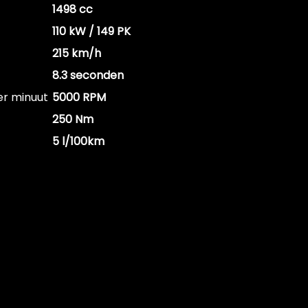
1498 cc
110 kW / 149 PK
215 km/h
8.3 seconden
er minuut
5000 RPM
250 Nm
5 l/100km