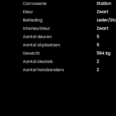
Carrosserie
Station
Kleur
Zwart
Bekleding
Leder/St
Interieurkleur
Zwart
Aantal deuren
5
Aantal zitplaatsen
5
Gewicht
1194 kg
Aantal sleutels
2
Aantal handzenders
2