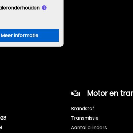
aleronderhouden
Meer informatie
Motor en tra
Brandstof
028
Transmissie
M
Aantal cilinders