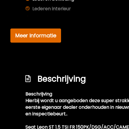
Lederen interieur
Lederen versnellingspook
Lendesteun(en) verstelbaar
Meer informatie
Microvezel bekleding
Middenarmsteun voor
Passagiersstoel in hoogte verstelbaar
Sfeerverlichting
Beschrijving
Sportstoelen
Sportstuur
Beschrijving
Stuur leder
Hierbij wordt u aangeboden deze super strakk
Stuur verstelbaar
eerste eigenaar dealer onderhouden in nieuw
en inspectiebeurt..
Stuurbekrachtiging snelheidsafhankelijk
Voorstoelen verwarmd
Seat Leon ST 1.5 TSI FR 150PK/DSG/ACC/