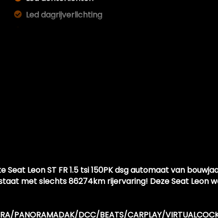
Led dagrijverlichting
Led koplampen
Lichtmetalen velgen 18"
Metaalkleur
Panoramadak
Park distance control
Parkeersensor achter
Parkeersensor voor
Ruitensproeiers/wisserbladen verwarmbaar
Spiegels elektrisch inklapbaar
e Seat Leon ST FR 1.5 tsi 150PK dsg automaat van bouwja
Sportonderstel
staat met slechts 86274km rijervaring! Deze Seat Leon 
Sportvelgen
CAMERA/PANORAMADAK/DCC/BEATS/CARPLAY/VIRTUALCOCK