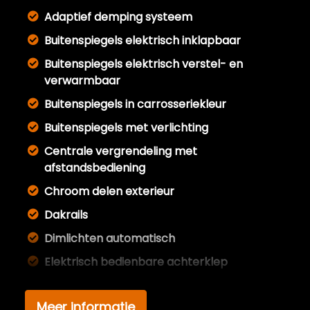
Adaptief demping systeem
Buitenspiegels elektrisch inklapbaar
Buitenspiegels elektrisch verstel- en
verwarmbaar
Buitenspiegels in carrosseriekleur
Buitenspiegels met verlichting
Centrale vergrendeling met
afstandsbediening
Chroom delen exterieur
Dakrails
Dimlichten automatisch
Elektrisch bedienbare achterklep
Elektrisch glazen panorama-dak
Meer informatie
Elektrisch glazen schuif-/kanteldak