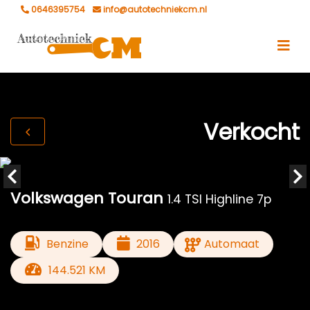
0646395754
info@autotechniekcm.nl
Verkocht
Volkswagen Touran
1.4 TSI Highline 7p
Benzine
2016
Automaat
144.521 KM