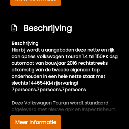
Extra getint glas achter
Full led verlichting
Beschrijving
Getint glas
Glazen schuifdak
Beschrijving
Keyless entry
Hierbij wordt u aangeboden deze nette en rijk
aan opties Volkswagen Touran 1.4 tsi 150PK dsg
Koplampen adaptief
automaat van bouwjaar 2016 rechtstreeks
Led achterlichten
afkomstig van de tweede eigenaar top
onderhouden in een hele nette staat met
Led dagrijverlichting
slechts 144654KM rijervaring!
Led koplampen
7persoons,7persoons,7persoons
Led koplampen adaptief
Deze Volkswagen Touran wordt standaard
Metaalkleur
afgeleverd met nieuwe apk en inspectiebeurt.
Mistlampen voor adaptief
Meer informatie
Volkswagen Touran 1.4 TSI 150PK R-
Panoramadak