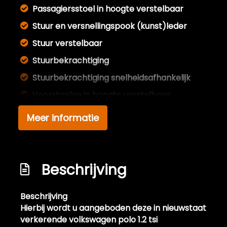
Passagiersstoel in hoogte verstelbaar
Stuur en versnellingspook (kunst)leder
Stuur verstelbaar
Stuurbekrachtiging
Stuurbekrachtiging snelheidsafhankelijk
Voorstoelen in hoogte verstelbaar
Voorstoelen verwarmd
Meer informatie
Exterieur
Buitenspiegels elektrisch verstel- en
Beschrijving
verwarmbaar
Buitenspiegels in carrosseriekleur
Beschrijving
Centrale vergrendeling met
Hierbij wordt u aangeboden deze in nieuwstaat
afstandsbediening
verkerende volkswagen polo 1.2 tsi