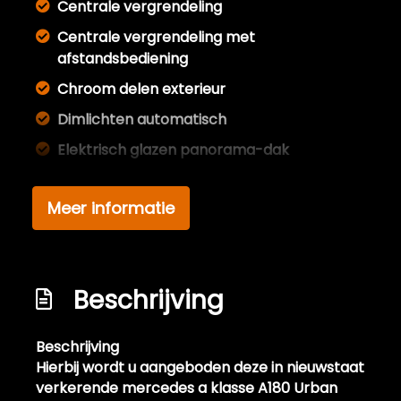
Centrale vergrendeling
Centrale vergrendeling met
afstandsbediening
Chroom delen exterieur
Dimlichten automatisch
Elektrisch glazen panorama-dak
Full led verlichting
Meer informatie
Getint glas
Getint warmtewerend glas
Glazen schuifdak
Beschrijving
Koplampen adaptief
Koplampreiniging
Beschrijving
Led dagrijverlichting
Hierbij wordt u aangeboden deze in nieuwstaat
verkerende mercedes a klasse A180 Urban
Lichtmetalen velgen 17"