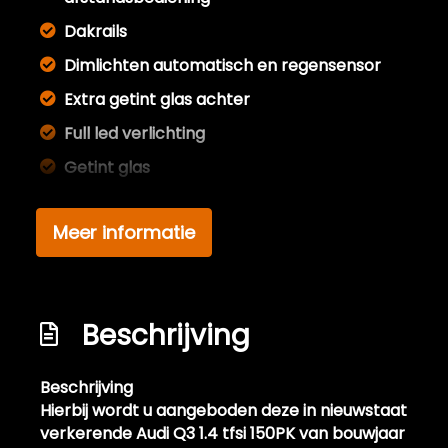
Dakrails
Dimlichten automatisch en regensensor
Extra getint glas achter
Full led verlichting
Getint glas
Koplampreiniging
Meer informatie
Lichtmetalen velgen 18"
Metaalkleur
Mistlampen voor
Beschrijving
Parkeersensor achter
Sportonderstel
Beschrijving
Sportvelgen
Hierbij wordt u aangeboden deze in nieuwstaat
verkerende Audi Q3 1.4 tfsi 150PK van bouwjaar
Trekhaak