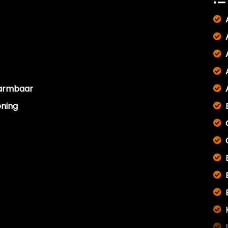
warmbaar
ening