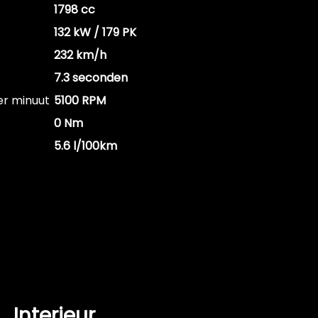
1798 cc
132 kW / 179 PK
232 km/h
7.3 seconden
er minuut
5100 RPM
0 Nm
5.6 l/100km
Interieur