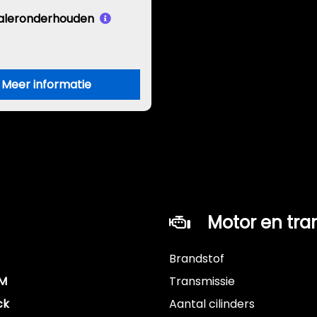
aleronderhouden
Meer informatie
Motor en tra
Brandstof
KM
Transmissie
ck
Aantal cilinders