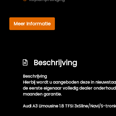
Koplampreiniging
Led koplampen
Meer informatie
Led koplampen adaptief
Lichtmetalen velgen 18"
Metaalkleur
Mistlampen voor
Beschrijving
Parkeersensor achter
Parkeersensor voor en achter
Beschrijving
Speciale kleur
Hierbij wordt u aangeboden deze in nieuwstaat
Sportonderstel
de eerste eigenaar volledig dealer onderhoud
maanden garantie.
Sportvelgen
Warmtewerend glas
Audi A3 Limousine 1.8 TFSI 3xSline/Navi/S-t
Xenon verlichting