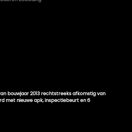
Lederen interieur
Lendesteun(en) verstelbaar
Microvezel bekleding
Middenarmsteun voor
Sportstoelen
Sportstuur
Stuur leder
Stuurbekrachtiging
Voorstoelen in hoogte verstelbaar
 van bouwjaar 2013 rechtstreeks afkomstig van
Voorstoelen verwarmd
rd met nieuwe apk, inspectiebeurt en 6
Zwarte hemel
Overige