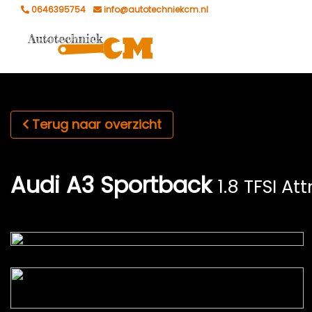
0646395754
info@autotechniekcm.nl
Terug naar overzicht
Audi A3 Sportback
1.8 TFSI At