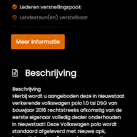
Lederen versnellingspook
Lendesteun(en) verstelbaar
Middenarmsteun voor
Passagiersstoel in hoogte verstelbaar
Meer informatie
Sportstoelen
Stuur leder
Stuur verstelbaar
Beschrijving
Stuurbekrachtiging snelheidsafhankelijk
Beschrijving
Zwarte hemel
Hierbij wordt u aangeboden deze in nieuwstaat
Overige
verkerende volkswagen polo 1.0 tsi DSG van
bouwjaar 2018 rechtstreeks afkomstig van de
Achteropkomend verkeer waarschuwing
eerste eigenaar volledig dealer onderhouden
in nieuwstaat! Deze Volkswagen polo wordt
Anti blokkeer systeem
standaard afgeleverd met nieuwe apk,