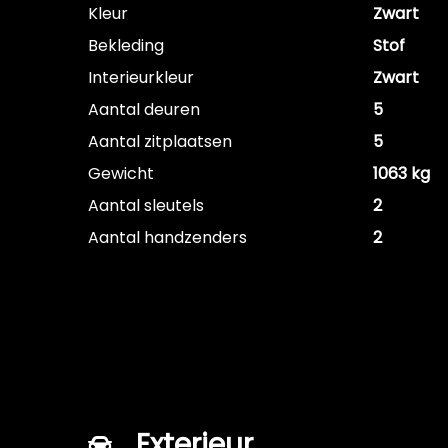
Kleur
Zwart
Bekleding
Stof
Interieurkleur
Zwart
Aantal deuren
5
Aantal zitplaatsen
5
Gewicht
1063 kg
Aantal sleutels
2
Aantal handzenders
2
Exterieur