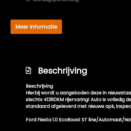
Led koplampen
Lichtmetalen velgen 18"
Meer informatie
Metaalkleur
Mistlampen voor adaptief
Side-skirts
Speciale kleur
Beschrijving
Sportonderstel
Sportvelgen
Beschrijving
Verwarmde voorruit
Hierbij wordt u aangeboden deze in nieuwstaa
slechts 41380KM rijervaring! Auto is volledig 
standaard afgeleverd met nieuwe apk, inspe
Ford Fiesta 1.0 EcoBoost ST line/Automaat/