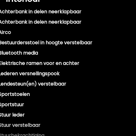
Achterbank in delen neerklapbaar
Achterbank in delen neerklapbaar
Airco
Bestuurdersstoel in hoogte verstelbaar
Bluetooth media
Elektrische ramen voor en achter
Lederen versnellingspook
Lendesteun(en) verstelbaar
Sportstoelen
Sportstuur
Stuur leder
Stuur verstelbaar
Stuurbekrachtiging