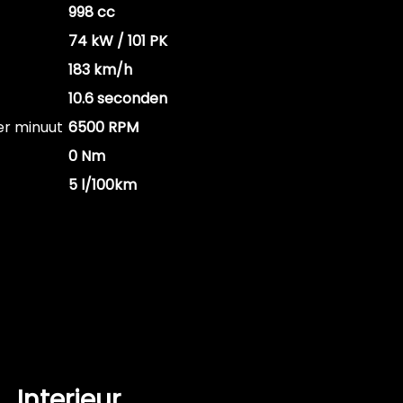
998 cc
74 kW / 101 PK
183 km/h
10.6 seconden
er minuut
6500 RPM
0 Nm
5 l/100km
Interieur