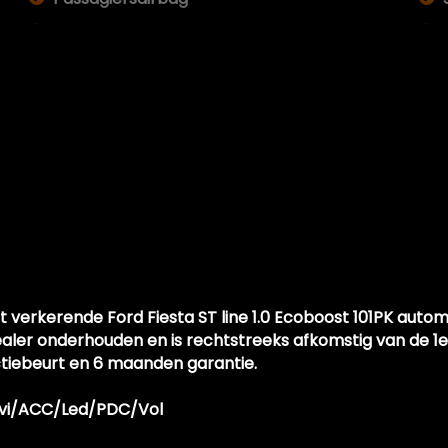
Rijstrooksensor met correctie
Zij airbag(s) voor
t verkerende Ford Fiesta ST line 1.0 Ecoboost 101PK aut
dealer onderhouden en is rechtstreeks afkomstig van de 1e
ctiebeurt en 6 maanden garantie.
Navi/ACC/Led/PDC/Vol