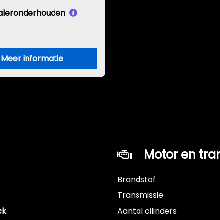
aleronderhouden
Meer informatie
Motor en tra
Brandstof
M
Transmissie
ck
Aantal cilinders