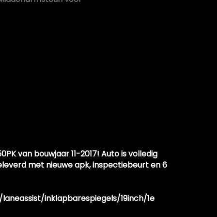
Sportstoelen
Sportstuur
Stuur leder
Stuur leder en multifunctioneel
Stuur verstelbaar
Stuurbekrachtiging
Stuurbekrachtiging snelheidsafhankelijk
Voorstoelen verwarmd
Infotainment
0PK van bouwjaar 11-2017! Auto is volledig
leverd met nieuwe apk, inspectiebeurt en 6
Apple carplay
Audio installatie
laneassist/inklapbarespiegels/19inch/1e
Dab