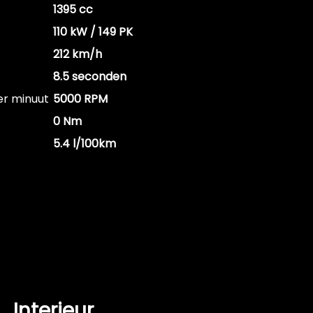
1395 cc
110 kW / 149 PK
212 km/h
8.5 seconden
er minuut
5000 RPM
0 Nm
5.4 l/100km
Interieur