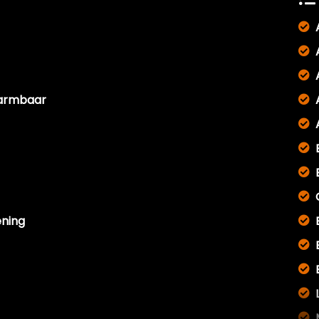
warmbaar
ening