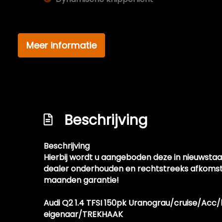
Dynamische verlichting
Elektrisch bedienbare achterklep
Meer informatie
Elektrisch glazen panorama-dak
Full led verlichting
Glazen schuifdak
Koplampreiniging
Beschrijving
Led dagrijverlichting
Led koplampen
Beschrijving
Lichtmetalen velgen 19"
Hierbij wordt u aangeboden deze in nieuwstaat 
Panoramadak
dealer onderhouden en rechtstreeks afkomsti
maanden garantie!
Parkeer assistent
Parkeersensor achter
Audi Q2 1.4 TFSI 150pk Uranograu/cruise/Acc
eigenaar/TREKHAAK
Parkeersensor voor