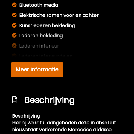
Bluetooth media
Elektrische ramen voor en achter
Kunstlederen bekleding
Lederen bekleding
Lederen interieur
Lederen interieurdelen
Lederen sportstoelen
Meer informatie
Lederen versnellingspook
Lendesteun(en) verstelbaar
Middenarmsteun voor
Beschrijving
Passagiersstoel in hoogte verstelbaar
Beschrijving
Sportstoelen
Hierbij wordt u aangeboden deze in absoluut
Sportstuur
nieuwstaat verkerende Mercedes a klasse