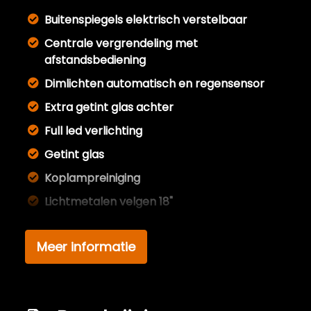
Buitenspiegels elektrisch verstelbaar
Centrale vergrendeling met
afstandsbediening
Dimlichten automatisch en regensensor
Extra getint glas achter
Full led verlichting
Getint glas
Koplampreiniging
Lichtmetalen velgen 18"
Lichtmetalen velgen 5-spaaks 17"
Meer informatie
Metaalkleur
Mistlampen voor
Parkeersensor achter