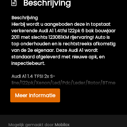
Beschrijving
Ruitensproeiers/wisserbladen
verwarmbaar
Beschrijving
Sportonderstel
Hierbij wordt u aangeboden deze in topstaat
Sportvelgen
verkerende Audi A1 1.4tfsi 122pk 6 bak bouwjaar
2011 met slechts 123081KM rijervaring! Auto is
Xenon verlichting
Interieur
top onderhouden en is rechtstreeks afkomstig
van de 2e eigenaar. Deze Audi A1 wordt
standaard afgeleverd met nieuwe apk, en
Achterbank in delen neerklapbaar
inspectiebeurt.
Airco automatisch
Audi A1 1.4 TFSI 2x S-
Aluminium interieur afwerking
line/122pk/Xenon/Led/Pdc/Leder/Rotor/BTmedia/
Armsteun voor
Meer informatie
Binnenspiegel automatisch dimmend
Extra informatie:
Deze in topstaat verkerende Audi A1 van
Elektrische ramen voor
bouwjaar 2011 beschikt over leuke opties. De
Lederen bekleding
Audi A1 sportback 3 deurs is zeer rijk uitgerust
en beschikt over de sterke en zuinige 1.4 tfsi
Lederen interieur
Mogelijk gemaakt door
Mobilox