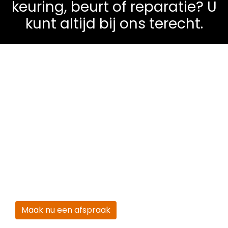
keuring, beurt of reparatie? U
kunt altijd bij ons terecht.
Werkplaats:
Naast inkoop en verkoop van gebruikte
jonge dealer occasions, beschikken wij over een ruime
werkplaats en vakkundige monteurs voor alle
reparaties aan uw auto. De autobranche ontwikkelt
zeer snel en bijscholing is dan ook zeer belangrijk. Onze
vakkundige en ervaren monteurs zijn up to date qua
nieuwste ontwikkelingen in de autobranche. Met de 40
Verder zijn we gecertificeerd om airco reparaties uit te
voeren. Vrijwel alle reparaties worden uitgevoerd bij
Autotechniek C&M. Heeft u problemen met uw auto?
Neem vrijblijvend contact met ons op.
Maak nu een afspraak