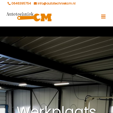
0646395754
info@autotechniekcm.nl
Werkplaats